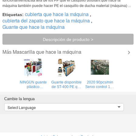
funcionamientoEsta tela de los PP que el casquillo bouffant que hace la
máquina también puede hacer PE el casquillo de ducha material (máquina) ...
cubierta que hace la máquina
Etiquetas:
,
cubierta del zapato que hace la máquina
,
Guante que hace la máquina
Descripción de producto >
Mascarilla que hace la máquina
Más
NINGÚN guante
Guante disponible
2020 90pcs/min
plástico
de ST-400 PE que
Servo control 1+1
disponible del
hace la máquina
Automatic non
HDPE de la mano
woven surgical
Cambie la lengua
DE TRABAJO del
Disposable face
CPE que hace la
mask making
Select Language
máquina con la
machine
basura
automática limpia