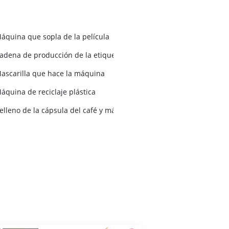
áquina que sopla de la película
adena de producción de la etiqueta del PVC
ascarilla que hace la máquina
áquina de reciclaje plástica
 la máquina
elleno de la cápsula del café y máquina del lacre