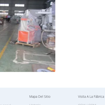
tra página web, si usted están
 precio atractivo para usted pues tenemos
 parte de la gente está en líneas de la
tros ingenieros toman a cuidado de cada
s primas y los componentes de alta
n, y tenemos inspección de fábrica muy
nas de la calidad. Nuestro traductor
 hora más temprana de cubrir sus demandas.
e, no sólo apenas para vender productos.
ente solucione cualquier problema que él
omerciales largas con nuestros clientes
Mapa Del Sitio
Visita A La Fábrica