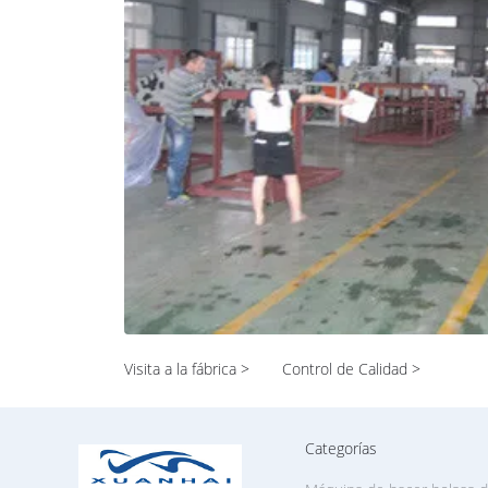
proporcionamos otras máquinas que no se enumeren en nues
interesados, nosotros puede elegir la mejor máquina con el
buena relación en ruian. En nuestra familia grande, la mayor
máquina. Tenemos los ingenieros profesionales y los traductores ingleses que son todos familiares
con las máquinas proporcionar el servicio para usted. Nues
los detalles, elegimos marca famosa de China o las materia
calidad importados para el tipo máquinas de la exportació
estricta, para asegurarse de le podemos conseguir las máqui
inglés contestará a su correo electrónico o teléfono en la
Seguimos siempre el principio para servir a nuestro client
También hacemos nuestra mejor ayuda para que nuestro cli
resolviera en China. Hemos establecido muchas relaciones c
para nuestro mejor servicio. ¡Si usted está buscando las máquinas relativas de China, esperamos
sinceramente que poder ser su mejor opción!
Visita a la fábrica >
Control de Calidad >
Categorías