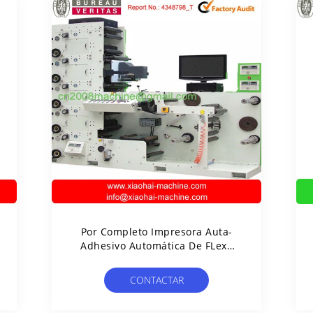
Por Completo Impresora Auta-
Adhesivo Automática De FLexo
De La Etiqueta De La Etiqueta
Engomada RY320 Con El
CONTACTAR
Ordenador
AHORA