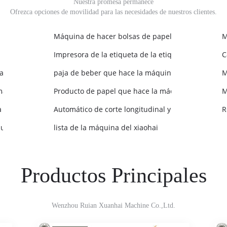
Nuestra promesa permanece
Ofrezca opciones de movilidad para las necesidades de nuestros clientes.
Máquina de hacer bolsas de papel
M
Impresora de la etiqueta de la etiqueta engomada
C
a
paja de beber que hace la máquina
M
 máquina
Producto de papel que hace la máquina
M
 de plástico
Automático de corte longitudinal y rebobinado de
R
automático
lista de la máquina del xiaohai
Productos Principales
Wenzhou Ruian Xuanhai Machine Co.,Ltd.