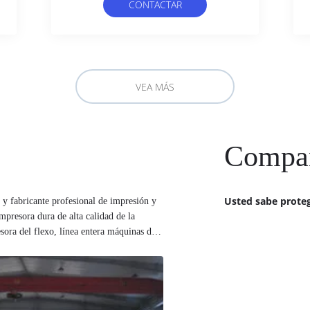
CONTACTAR
AHORA
VEA MÁS
Compañ
Usted sabe proteg
presora dura de alta calidad de la
sora del flexo, línea entera máquinas de
iseta que hace la línea entera máquinas,
línea entera máquinas. Estamos haciendo
tera máquinas, cadena de producción
plástica que hace la línea entera máquinas,
ue hace la línea entera máquinas. También