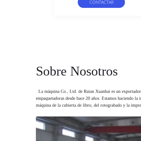
CONTACTAR
AHORA
Sobre Nosotros
La máquina Co., Ltd. de Ruian Xuanhai es un exportador y fabricante profesional de impresión y
empaquetadoras desde hace 20 años. Estamos haciendo la im
máquina de la cubierta de libro, del rotograbado y la impre
la bolsa de plástico, no sólo para el bolso simple de la cam
también para los bolsos laminados valorados que hacen la 
que la cremallera (uno mismo-sello) empaqueta la línea en
auta-adhesivo de la etiqueta de la etiqueta engomada, taza 
línea entera máquinas, paja de beber de la taza de papel q