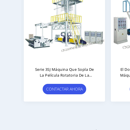
l
Serie 3SJ Máquina Que Sopla De
El D
La Película Rotatoria De La
Máqui
Coextrusión De Tres Capas
CONTACTAR AHORA