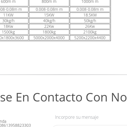
600m m
800m m
1000m m
008-0.08m m
0.008-0.08m m
0.008-0.08m m
11KW
15KW
18.5KW
30kg/h
40kg/h
50kg/h
18Kw
22Kw
26Kw
1500kg
1800kg
2100kg
0x1800x3600
5000x2000x4000
5200x2200x4400
se En Contacto Con No
Incorpore su mensaje
nda
08613958823303