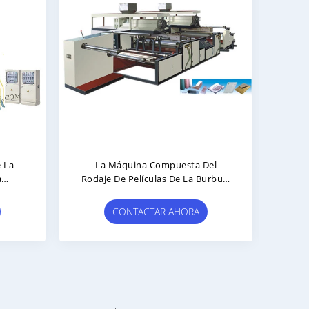
 La
La Máquina Compuesta Del
Máq
a
Rodaje De Películas De La Burbuja
De
os
Del Polietileno
Dos De
CONTACTAR AHORA