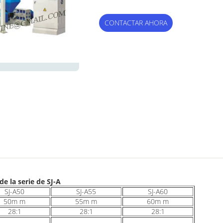
CONTACTAR AHORA
de la serie de SJ-A
SJ-A50
SJ-A55
SJ-A60
50m m
55m m
60m m
28:1
28:1
28:1