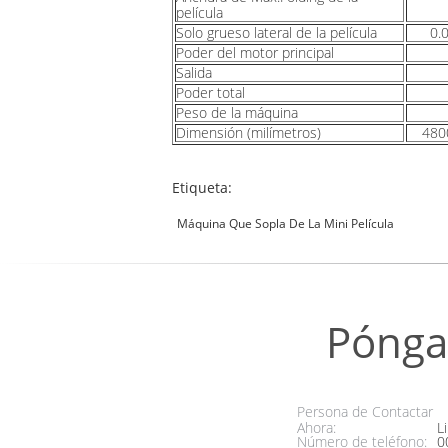
película
Solo grueso lateral de la película
0.
Poder del motor principal
Salida
Poder total
Peso de la máquina
Dimensión (milímetros)
480
Etiqueta:
Máquina Que Sopla De La Mini Película
Pónga
Persona de Contactar
Ahora:
Li
Número de teléfono:
0