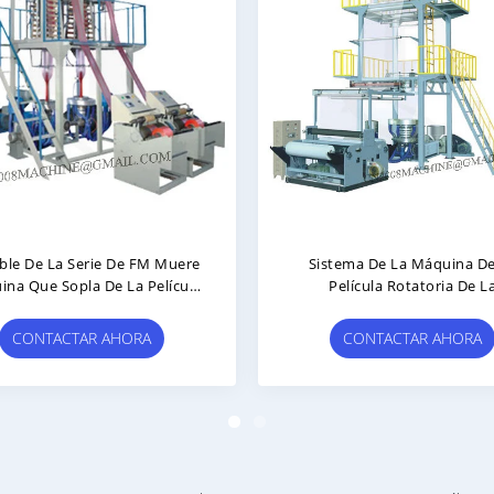
oble De La Serie De FM Muere
Sistema De La Máquina De
na Que Sopla De La Película
Película Rotatoria De L
Del PE
Coextrusión Del AB De L
Tornillos De La Capa Doble 
CONTACTAR AHORA
CONTACTAR AHORA
La Serie Que Sopla 2SJ