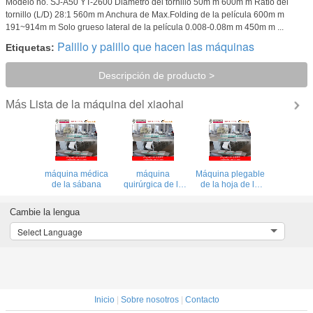
Modelo no. SJ-A50 YT-2600 Diámetro del tornillo 50m m 600m m Ratio del
tornillo (L/D) 28:1 560m m Anchura de Max.Folding de la película 600m m
191~914m m Solo grueso lateral de la película 0.008-0.08m m 450m m ...
Palillo y palillo que hacen las máquinas
Etiquetas:
Descripción de producto >
Lista de la máquina del xiaohai
Más
máquina médica
máquina
Máquina plegable
de la sábana
quirúrgica de la
de la hoja de la
cubierta de cama
cama de hospital
Cambie la lengua
Select Language
Inicio
|
Sobre nosotros
|
Contacto