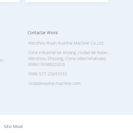
Contactar Ahora
Wenzhou Ruian Xuanhai Machine Co.,Ltd.
Zona industrial de Anyang, ciudad de Ruian,
Wenzhou, Zhejiang, China (viber/whatsapp:
ón
008613958823303)
0086-577-25693333
Linda@xiaohai-machine.com
Sitio Movil