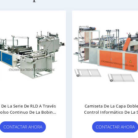
rie De RLD A Través
Camiseta De La Capa Doble Del
tinuo De La Bobina
Control Informático De La Serie
e La Máquina
De DZB Y Bolso Plano En El Bolso
De Rollo Que Hace La Máquina
CTAR AHORA
CONTACTAR AHORA