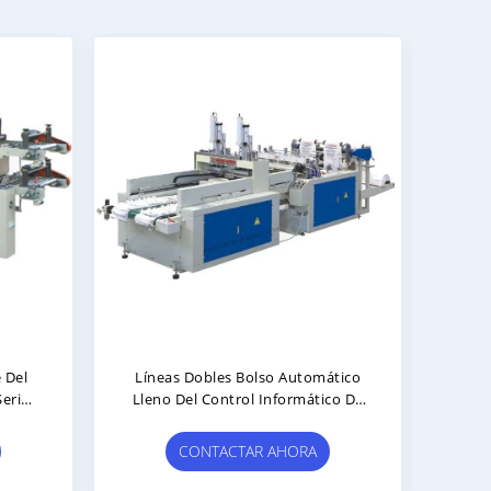
Líneas Dobles Bolso Automático
Bolso Autom
Lleno Del Control Informático De
Camiseta Del 
La Serie DZCX2 De La Camiseta
De La Serie 
Que Hace Machin
M
CONTACTAR AHORA
CONTA