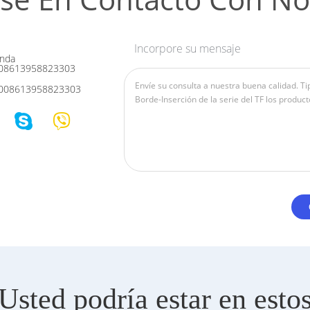
Incorpore su mensaje
nda
08613958823303
008613958823303
Usted podría estar en esto