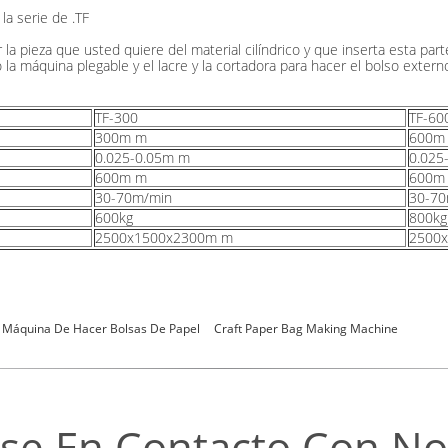
la serie de .TF
 la pieza que usted quiere del material cilíndrico y que inserta esta parte
 la máquina plegable y el lacre y la cortadora para hacer el bolso extern
TF-300
TF-60
300m m
600m
0.025-0.05m m
0.025
600m m
600m
30-70m/min
30-70
600kg
800kg
2500x1500x2300m m
2500
Máquina De Hacer Bolsas De Papel
Craft Paper Bag Making Machine
se En Contacto Con No