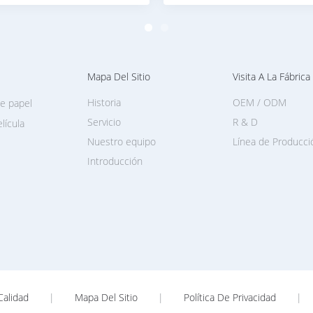
Mapa Del Sitio
Visita A La Fábrica
Historia
OEM / ODM
e papel
Servicio
R & D
lícula
Nuestro equipo
Línea de Producci
Introducción
Calidad
|
Mapa Del Sitio
|
Política De Privacidad
|