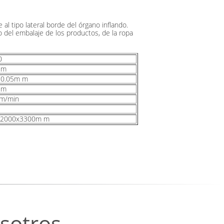
 al tipo lateral borde del órgano inflando.
o del embalaje de los productos, de la ropa
0
 m
-0.05m m
 m
m/min
x2000x3300m m
sotros