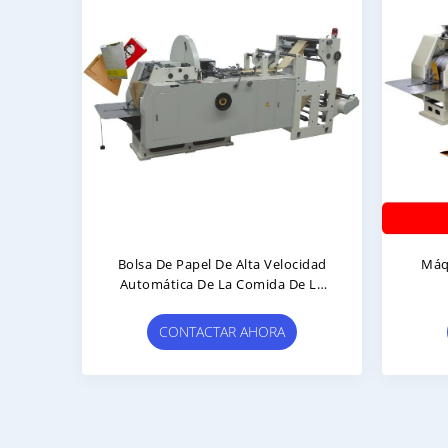
Bolsa De Papel De Alta Velocidad
Máquina
Automática De La Comida De La
Parte Inferior Plana Que Hace La
Máquina
CONTACTAR AHORA
C