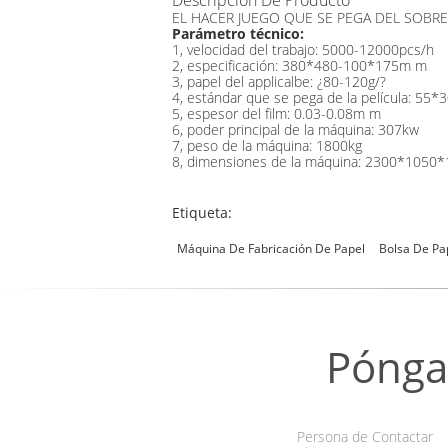
Descripción De Producto
EL HACER JUEGO QUE SE PEGA DEL SOBR
Parámetro técnico:
1, velocidad del trabajo: 5000-12000pcs/h
2, especificación: 380*480-100*175m m
3, papel del applicalbe: ¿80-120g/?
4, estándar que se pega de la película: 5
5, espesor del film: 0.03-0.08m m
6, poder principal de la máquina: 307kw
7, peso de la máquina: 1800kg
8, dimensiones de la máquina: 2300*105
Etiqueta:
Máquina De Fabricación De Papel
Bolsa De Pa
Pónga
Persona de Contactar