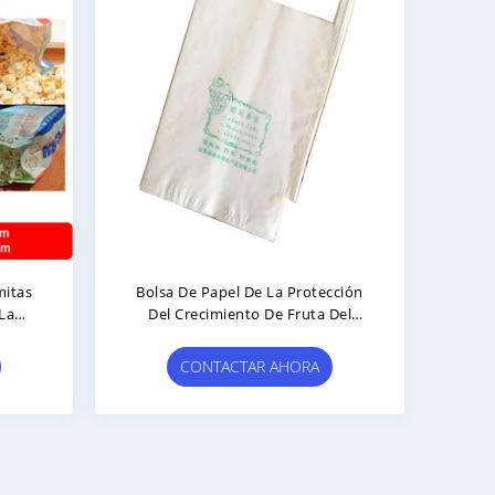
s
Bolsa De Papel De La Protección
Bolsa D
Del Crecimiento De Fruta Del
Ultr
Mango De La Uva Que Hace La
Comi
Máquina
CONTACTAR AHORA