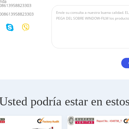
nda
08613958823303
008613958823303
Usted podría estar en esto