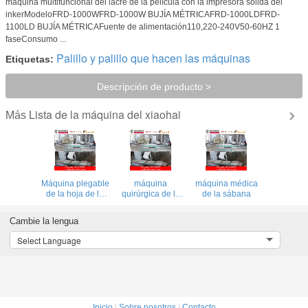
máquina multifuncional del lacre de la película con la impresora sólida del
inkerModeloFRD-1000WFRD-1000W BUJÍA MÉTRICAFRD-1000LDFRD-
1100LD BUJÍA MÉTRICAFuente de alimentación110,220-240V50-60HZ 1
faseConsumo ...
Palillo y palillo que hacen las máquinas
Etiquetas:
Descripción de producto >
Lista de la máquina del xiaohai
Más
Máquina plegable
máquina
máquina médica
de la hoja de la
quirúrgica de la
de la sábana
cama de hospital
cubierta de cama
Cambie la lengua
Select Language
Inicio
|
Sobre nosotros
|
Contacto