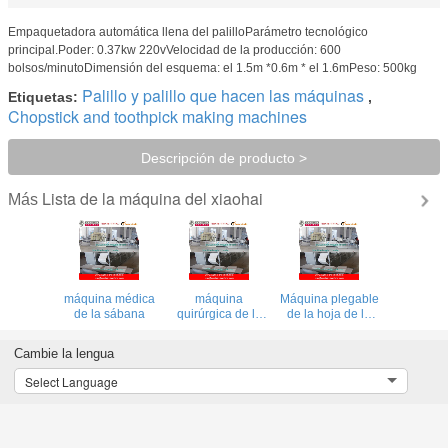
Empaquetadora automática llena del palilloParámetro tecnológico
principal.Poder: 0.37kw 220vVelocidad de la producción: 600
bolsos/minutoDimensión del esquema: el 1.5m *0.6m * el 1.6mPeso: 500kg
Palillo y palillo que hacen las máquinas
Etiquetas:
,
Chopstick and toothpick making machines
Descripción de producto >
Lista de la máquina del xiaohai
Más
máquina médica
máquina
Máquina plegable
de la sábana
quirúrgica de la
de la hoja de la
cubierta de cama
cama de hospital
Cambie la lengua
Select Language