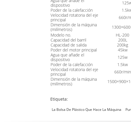
Agua que añade el
125
dispositivo
Poder de la calefacción
1.5k
Velocidad rotatoria del eje
660r/
principal
Dimensión de la máquina
1300×600
(milímetros)
Modelo no.
HL-200
Capacidad del barril
200L
Capacidad de salida
200kg
Poder del motor principal
45kw
Agua que añade el
125w
dispositivo
Poder de la calefacción
1.5kw
Velocidad rotatoria del eje
660r/min
principal
Dimensión de la máquina
1500×900×1
(milímetros)
Etiqueta:
La Bolsa De Plástico Que Hace La Máquina
Pun