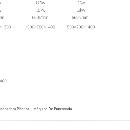
w
125w
125w
w
1.5kw
1.5kw
min
660r/min
660r/min
×1300
1500×700×1400
1500×700×1400
400
zonadora Plástica
Máquina De Punzonado