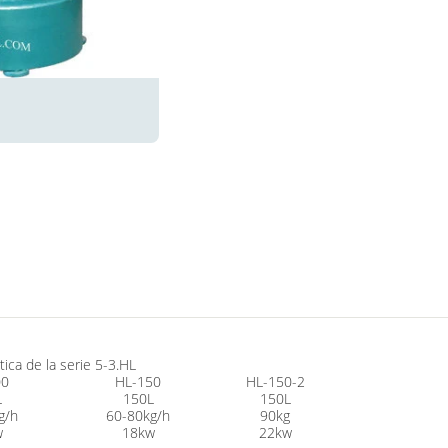
tica de la serie 5-3.HL
00
HL-150
HL-150-2
L
150L
150L
g/h
60-80kg/h
90kg
w
18kw
22kw