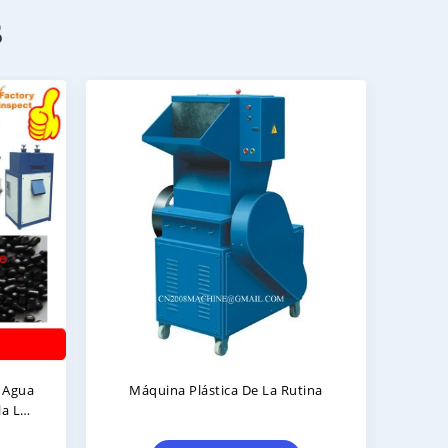
s
Máquina Plástica De La Rutina
Líneas Doble
Lleno Del Con
La Serie 4-2.