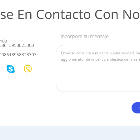
se En Contacto Con No
Incorpore su mensaje
nda
08613958823303
008613958823303