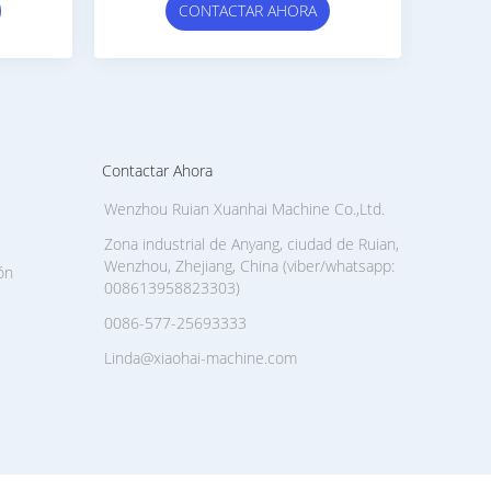
Que Hac
CONTACTAR AHORA
CONTA
Contactar Ahora
Wenzhou Ruian Xuanhai Machine Co.,Ltd.
Zona industrial de Anyang, ciudad de Ruian,
Wenzhou, Zhejiang, China (viber/whatsapp:
ón
008613958823303)
0086-577-25693333
Linda@xiaohai-machine.com