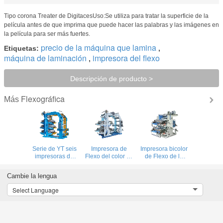
Tipo corona Treater de DigitacesUso:Se utiliza para tratar la superficie de la
película antes de que imprima que puede hacer las palabras y las imágenes en
la película para ser más fuertes.
precio de la máquina que lamina
Etiquetas:
,
máquina de laminación
impresora del flexo
,
Descripción de producto >
Flexográfica
Más
Serie de YT seis
Impresora de
Impresora bicolor
impresoras de
Flexo del color de
de Flexo de la
Flexo del color
la serie cuatro de
serie de YT
YT
Cambie la lengua
Select Language