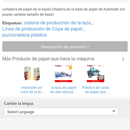
cortadora de papel de la baseCortadora de la base de papel de Automaitc (no
puede cambiar tamaño de base)
cadena de producción de la taza
Etiquetas:
,
Línea de producción de Copa de papel
,
punzonadora plástica
Descripción de producto >
Producto de papel que hace la máquina
Más
Sobres, etiqueta
Mini tipo
el registro del
de la cerveza,
disponible taza
papel de aluminio
punzonadora que
del cono del agua
muere
corta con tintas de
que hace la
punzonadora con
Cambie la lengua
la tarjeta redonda
máquina para el
velocidad de los
manual
supermercado,
motores servos
Select Language
aeropuerto
150 metros por
minuto