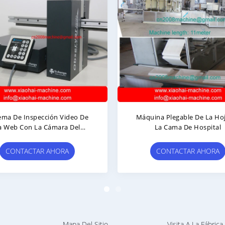
nspección Video De
Máquina Plegable De La Hoja De
 La Cámara Del
La Cama De Hospital
a La Impresora Del
Flexo
CTAR AHORA
CONTACTAR AHORA
Mapa Del Sitio
Visita A La Fábrica