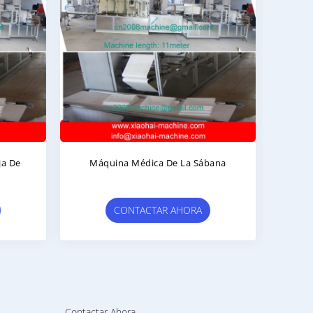
Máquina Médica De La Sábana
Máquina Q
Cubie
CONTACTAR AHORA
CONTA
Contactar Ahora