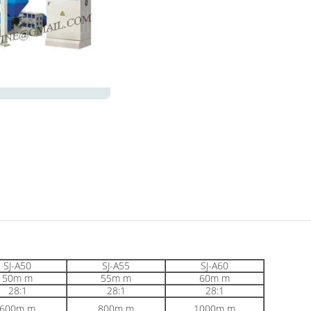
SJ-A50
SJ-A55
SJ-A60
50m m
55m m
60m m
28:1
28:1
28:1
600m m
800m m
1000m m