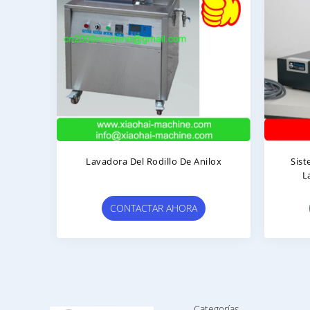
Lavadora Del Rodillo De Anilox
Sistema De I
La Web Con
Ordenador Par
CONTACTAR AHORA
CONTA
Categorías