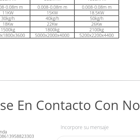
08-0.08m m
0.008-0.08m m
0.008-0.08m m
11KW
15KW
18.5KW
30kg/h
40kg/h
50kg/h
18Kw
22Kw
26Kw
1500kg
1800kg
2100kg
0x1800x3600
5000x2000x4000
5200x2200x4400
se En Contacto Con No
Incorpore su mensaje
nda
08613958823303