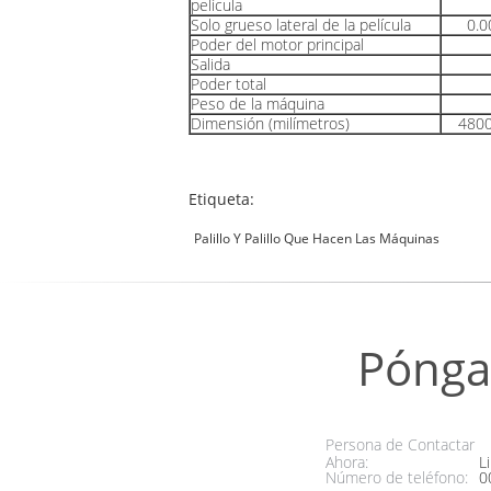
película
Solo grueso lateral de la película
0.0
Poder del motor principal
Salida
Poder total
Peso de la máquina
Dimensión (milímetros)
480
Etiqueta:
Palillo Y Palillo Que Hacen Las Máquinas
Pónga
Persona de Contactar
Ahora:
Li
Número de teléfono:
0