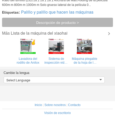
Ratio del tornillo (L/D) 28:1 28:1 28:1 Anchura de Max.Folding de la película
600m m 800m m 1000m m Solo grueso lateral de la película 0...
Palillo y palillo que hacen las máquinas
Etiquetas:
Descripción de producto >
Lista de la máquina del xiaohai
Más
Lavadora del
Sistema de
Máquina plegable
rodillo de Anilox
inspección video
de la hoja de la
de la web con la
cama de hospital
cámara del
Cambie la lengua
ordenador para la
impresora del
Select Language
flexo
Inicio
|
Sobre nosotros
|
Contacto
Visión de escritorio