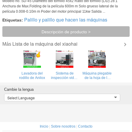
Modelo no. SD-45 Diámetro del tornillo 45x2 Ratio del tornillo (L/D) 28:1
Anchura de Max.Folding de la película 600m m Solo grueso lateral de la
película 0.008-0.10m m Poder del motor principal 11kw Salida ...
Palillo y palillo que hacen las máquinas
Etiquetas:
Descripción de producto >
Lista de la máquina del xiaohai
Más
Lavadora del
Sistema de
Máquina plegable
rodillo de Anilox
inspección video
de la hoja de la
de la web con la
cama de hospital
cámara del
Cambie la lengua
ordenador para la
impresora del
Select Language
flexo
Inicio
|
Sobre nosotros
|
Contacto