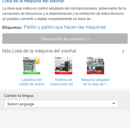
Lista de la máquina del xiaohai
La línea que estira es control adoptado del microprocesador, gobernador de la
conversión de frecuencia y la determinación y la exhibición de datos técnicos
se pueden convertir a digital completamente en base de ...
Palillo y palillo que hacen las máquinas
Etiquetas:
Descripción de producto >
Lista de la máquina del xiaohai
Más
Lavadora del
Sistema de
Máquina plegable
rodillo de Anilox
inspección video
de la hoja de la
de la web con la
cama de hospital
cámara del
Cambie la lengua
ordenador para la
impresora del
Select Language
flexo