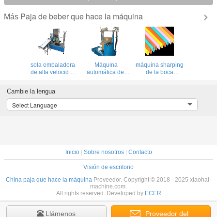
Paja de beber que hace la máquina
Más
sola embaladora
Máquina
máquina sharping
de alta velocidad
automática del
de la boca
estupenda de la
boxeo de la paja
plástica de la paja
paja de beber sin
en forma de "U"
de beber (la
Cambie la lengua
la impresión del
de la fila
dirección de la
funcation para la
extremidad es lo
Select Language
película de papel
mismo)
o plástica ambas
del bopp
Inicio
|
Sobre nosotros
|
Contacto
Visión de escritorio
China paja que hace la máquina
Proveedor. Copyright © 2018 - 2025 xiaohai-
machine.com.
All rights reserved. Developed by
ECER
Llámenos
Proveedor del