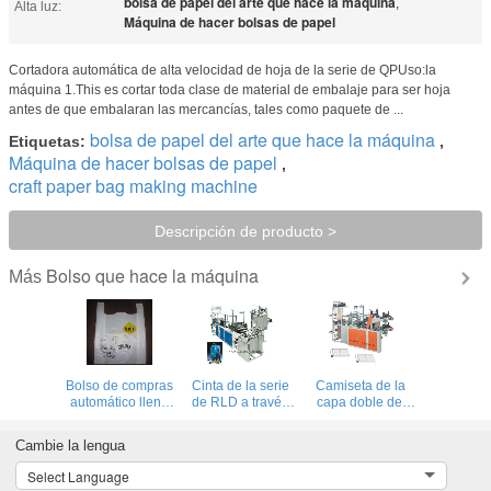
bolsa de papel del arte que hace la máquina
,
Alta luz:
Máquina de hacer bolsas de papel
Cortadora automática de alta velocidad de hoja de la serie de QPUso:la
máquina 1.This es cortar toda clase de material de embalaje para ser hoja
antes de que embalaran las mercancías, tales como paquete de ...
bolsa de papel del arte que hace la máquina
Etiquetas:
,
Máquina de hacer bolsas de papel
,
craft paper bag making machine
Descripción de producto >
Bolso que hace la máquina
Más
Bolso de compras
Cinta de la serie
Camiseta de la
automático lleno
de RLD a través
capa doble del
que hace la
del bolso continuo
control informático
máquina
de la bobina que
de la serie de
Cambie la lengua
hace la máquina
DZB y bolso plano
en el bolso de
Select Language
rollo que hace la