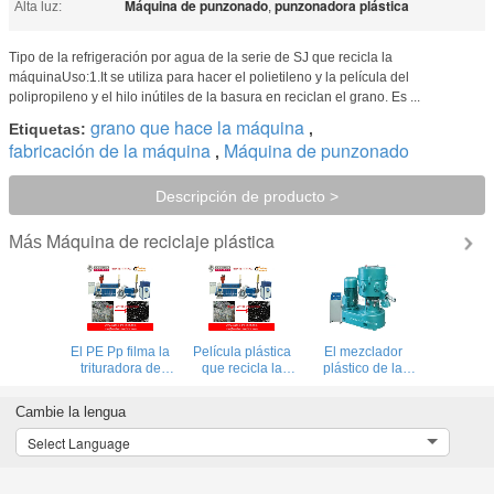
Máquina de punzonado
punzonadora plástica
Alta luz:
,
Tipo de la refrigeración por agua de la serie de SJ que recicla la
máquinaUso:1.It se utiliza para hacer el polietileno y la película del
polipropileno y el hilo inútiles de la basura en reciclan el grano. Es ...
grano que hace la máquina
Etiquetas:
,
fabricación de la máquina
Máquina de punzonado
,
Descripción de producto >
Máquina de reciclaje plástica
Más
El PE Pp filma la
Película plástica
El mezclador
trituradora de
que recicla la
plástico de la
reciclaje plástica
máquina con el
serie de .HL
del transportador
alimentador de la
recicla la máquina
Cambie la lengua
de tornillo de la
fuerza, con el
trituradora del
cambiador auto
Select Language
transportador de
del filtro
correa de la
máquina del